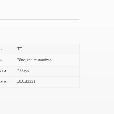
TT
دفع :
Blue, can customized
لون :
25days
فترة إنتاج :
BDIB2221
رقم الصنف :