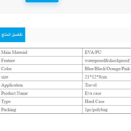
تفاصيل المنتج
Main Material
EVA/PU
Feature
waterproof&shockproof
Color
Blue/Black/Orange/Pink 
size
21*12*8cm
Application
Travel
Product Name
Eva case
Type
Hard Case
Packing
1pc/polybag