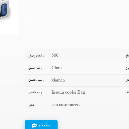
500
النظام (موك) :
China
أصل المنتج :
xiamen
ميناء الشحن :
Insulin cooler Bag
اسم العنصر :
can customized
شعار :
استعلام