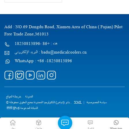
Add : NO.69 Dongdu Road, Xiamen Area of China ( Fujian) Pilot
Free Trade Zone,361013
هذه : +86 -18250813896
البريد الإلكتروني : badu@medicalcoolers.cn
WhatsApp : +86 -18250813896
المدونة
خريطة الموقع
سياسة الخصوصية
|
XML
© بادو (شيامن) التكنولوجيا المحدودة جميع الحقوق محفوظة .
IPv6 الشبكة المدعومة
WhatsApp
الاتصال
منتجات
وطن