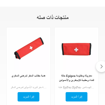
منتجات ذات صله
حالة Epipen معزولة ومقاومة
هدية حقائب السفر لمرضى السكري
للماء وحقيبة للإبينفرين والأنسولين
ومضادات الإستانمين ،
علبة EpiPen (EpiPen، الإبينفرين، قطرات العين، مضادات الهيستامين)تحتوي الحقائب على صليب طبي في المقدمة. يجب أن يكون الشخص الغريب قادرًا على التعرف على الحقيبة بسرعة.
حقيبة سفر لتبريد الأنسولين لمرضى السكر
إقرأ المزيد
إقرأ المزيد