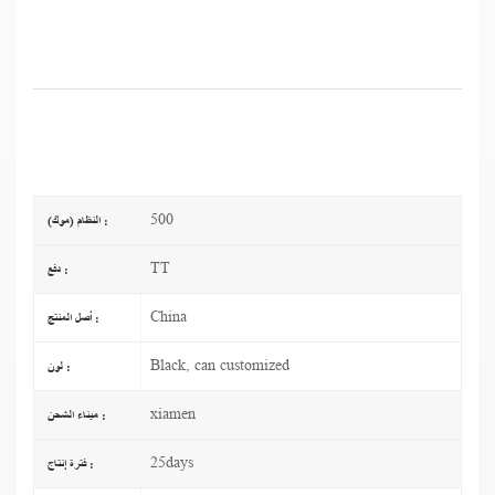
500
النظام (موك) :
TT
دفع :
China
أصل المنتج :
Black, can customized
لون :
xiamen
ميناء الشحن :
25days
فترة إنتاج :