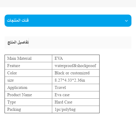
فئات المنتجات
تفاصيل المنتج
Main Material
EVA
Feature
waterproof&shockproof
Color
Black or customized
size
8.27*4.33*2.36in
Application
Travel
Product Name
Eva case
Type
Hard Case
Packing
1pc/polybag