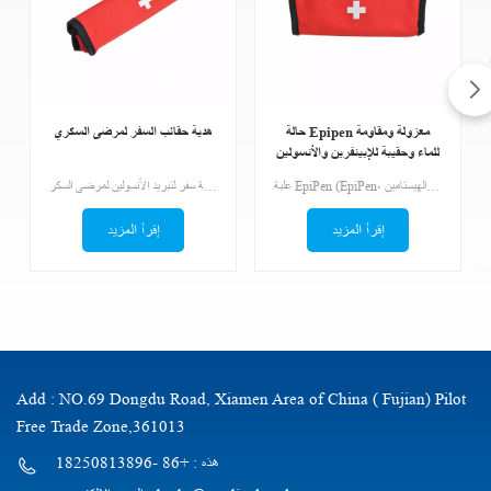
حالة Epipen معزولة ومقاومة
هدية حقائب السفر لمرضى السكري
للماء وحقيبة للإبينفرين والأنسولين
ومضادات الإستانمين ،
علبة EpiPen (EpiPen، الإبينفرين، قطرات العين، مضادات الهيستامين)تحتوي الحقائب على صليب طبي في المقدمة. يجب أن يكون الشخص الغريب قادرًا على التعرف على الحقيبة بسرعة.
حقيبة سفر لتبريد الأنسولين لمرضى السكر
إقرأ المزيد
إقرأ المزيد
Add : NO.69 Dongdu Road, Xiamen Area of China ( Fujian) Pilot
Free Trade Zone,361013
هذه : +86 -18250813896