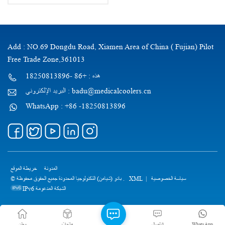
Add : NO.69 Dongdu Road, Xiamen Area of China ( Fujian) Pilot
Free Trade Zone,361013
هذه : +86 -18250813896
البريد الإلكتروني : badu@medicalcoolers.cn
WhatsApp : +86 -18250813896
المدونة
خريطة الموقع
سياسة الخصوصية
|
XML
© بادو (شيامن) التكنولوجيا المحدودة جميع الحقوق محفوظة .
IPv6 الشبكة المدعومة
WhatsApp
الاتصال
منتجات
وطن