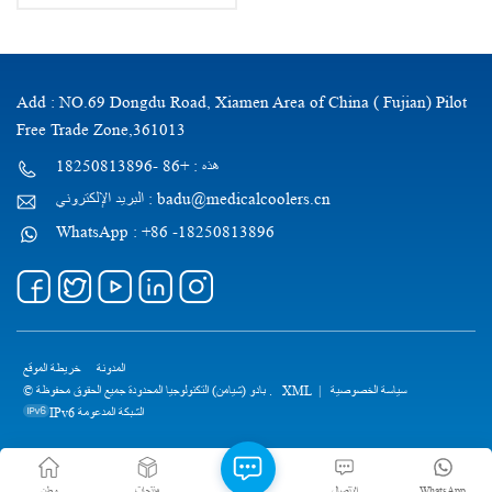
Add : NO.69 Dongdu Road, Xiamen Area of China ( Fujian) Pilot
Free Trade Zone,361013
هذه : +86 -18250813896
البريد الإلكتروني : badu@medicalcoolers.cn
WhatsApp : +86 -18250813896
المدونة
خريطة الموقع
سياسة الخصوصية
|
XML
© بادو (شيامن) التكنولوجيا المحدودة جميع الحقوق محفوظة .
IPv6 الشبكة المدعومة
WhatsApp
الاتصال
منتجات
وطن