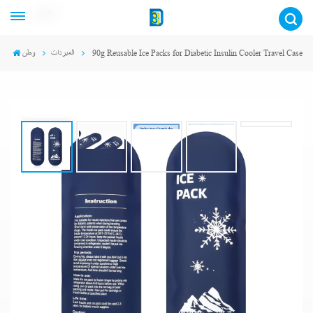
عربي
وطن
المبردات
90g Reusable Ice Packs for Diabetic Insulin Cooler Travel Case
90g Reusable Ice Packs For Diabetic Insulin
Cooler Travel Case
90g TSA Approved Diabetes Ice Packs for
Insulated Medication Insulin Pen Travel Bag
Hot Cold Compress Nylon Fabric Ice Pack