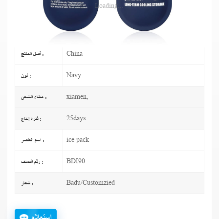
1000
النظام (موك) :
TT
دفع :
China
أصل المنتج :
Navy
لون :
xiamen,
ميناء الشحن :
25days
فترة إنتاج :
ice pack
اسم العنصر :
BDI90
رقم الصنف :
Badu/Customzied
شعار :
استعلام