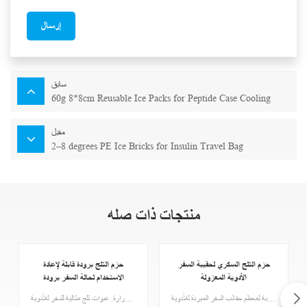
إرسال
سابق
60g 8*8cm Reusable Ice Packs for Peptide Case Cooling
مقبل
2–8 degrees PE Ice Bricks for Insulin Travel Bag
منتجات ذات صله
حزم الثلج السكري لحقيبة السفر
حزم الثلج برودة قابلة لإعادة
الأدوية المعزولة
الاستخدام لحالة السفر برودة
الأنسولين السكري
عبوات ثلج معتمدة من إدارة أمن المواصلات الأمريكية لحقيبة السفر المبردة بالأنسولين، عبوات ثلج بادو مناسبة لمعظم حقائب السفر المبردة للأدوية
حقيبة ثلج كبيرة للسفر تناسب معظم حقائب تبريد الأنسولين المحمولة، تحافظ على مستلزمات مرضى السكري تتحمل درجة الحرارة. عبوات ثلج مثالية للسفر للأدوية.