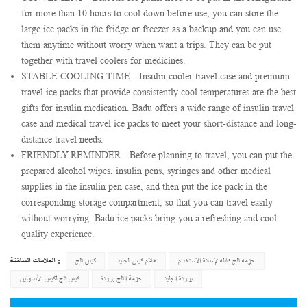
for more than 10 hours to cool down before use, you can store the
large ice packs in the fridge or freezer as a backup and you can use
them anytime without worry when want a trips. They can be put
together with travel coolers for medicines.
STABLE COOLING TIME - Insulin cooler travel case and premium
travel ice packs that provide consistently cool temperatures are the best
gifts for insulin medication. Badu offers a wide range of insulin travel
case and medical travel ice packs to meet your short-distance and long-
distance travel needs.
FRIENDLY REMINDER - Before planning to travel, you can put the
prepared alcohol wipes, insulin pens, syringes and other medical
supplies in the insulin pen case, and then put the ice pack in the
corresponding storage compartment, so that you can travel easily
without worrying. Badu ice packs bring you a refreshing and cool
quality experience.
العلامات الساخنة :
حزمة ثلج قابلة لإعادة الاستخدام
هلام كيس الجليد
كيس ثلج
برودة الجليد
حزمة الثلج برودة
كيس ثلج لكيس الأنسولين