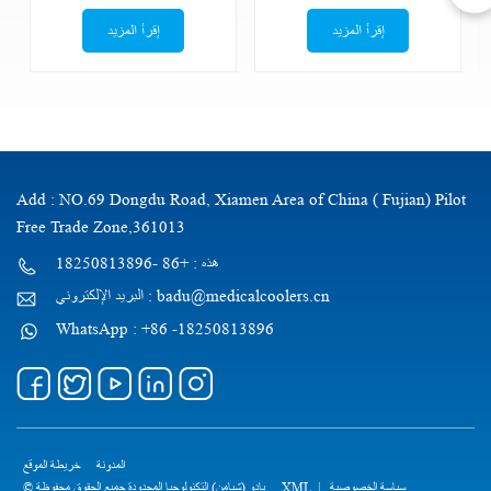
إقرأ المزيد
إقرأ المزيد
Add : NO.69 Dongdu Road, Xiamen Area of China ( Fujian) Pilot
Free Trade Zone,361013
هذه : +86 -18250813896
البريد الإلكتروني : badu@medicalcoolers.cn
WhatsApp : +86 -18250813896
المدونة
خريطة الموقع
© بادو (شيامن) التكنولوجيا المحدودة جميع الحقوق محفوظة .
XML
|
سياسة الخصوصية