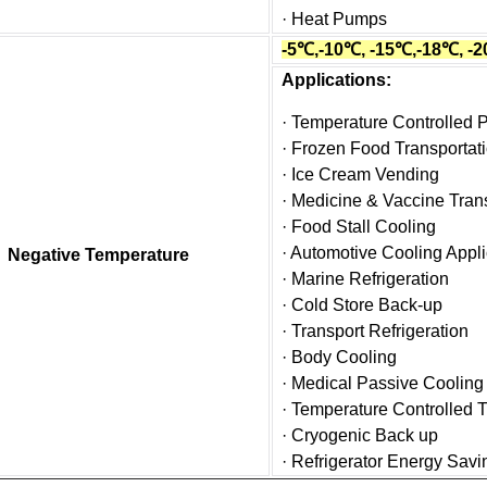
· Heat Pumps
-5℃,-10℃, -15℃,-18℃, -
Applications:
· Temperature Controlled 
· Frozen Food Transportat
· Ice Cream Vending
· Medicine & Vaccine Tran
· Food Stall Cooling
· Automotive Cooling Appli
Negative Temperature
· Marine Refrigeration
· Cold Store Back-up
· Transport Refrigeration
· Body Cooling
· Medical Passive Cooling
· Temperature Controlled T
· Cryogenic Back up
· Refrigerator Energy Savi