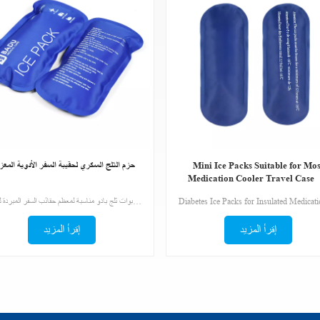
حزم الثلج السكري لحقيبة السفر الأدوية المعز
Mini Ice Packs Suitable for Mos
Medication Cooler Travel Case
Packs）
عبوات ثلج معتمدة من إدارة أمن المواصلات الأمريكية لحقيبة السفر المبردة بالأنسولين، عبوات ثلج بادو مناسبة لمعظم حقائب السفر المبردة للأدوية
إقرأ المزيد
إقرأ المزيد