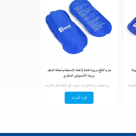
ولة
حزم الثلج برودة قابلة لإعادة الاستخدام لحالة السفر
برودة الأنسولين السكري
حقيبة ثلج كبيرة للسفر تناسب معظم حقائب تبريد الأنسولين المحمولة، تحافظ على مستلزمات مرضى السكري تتحمل درجة الحرارة. عبوات ثلج مثالية للسفر للأدوية.
إقرأ المزيد