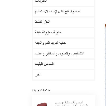
المبردات
صندوق ثلج قابل لإعادة الاستخدام
الحل النشط
حاوية معزولة متينة
حقيبة تبريد الدم والعينة
التشخيص والعدوى والمختبر والطب
الشاحن البليت
آخر
منتجات جديدة
المحمولة رعاية مرضى