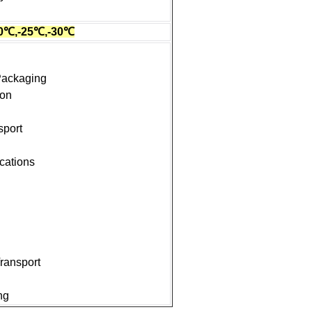
20℃,-25℃,-30℃
Packaging
ion
sport
cations
ransport
ng