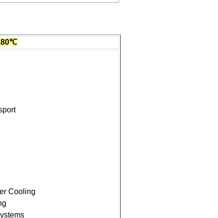
,80℃
sport
er Cooling
ng
Systems