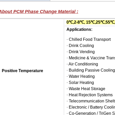
About PCM Phase Change Material :
0℃,2-8℃, 15℃,25℃,55℃
Applications:
· Chilled Food Transport
· Drink Cooling
· Drink Vending
· Medicine & Vaccine Tran
· Air Conditioning
· Building Passive Cooling
Positive Temperature
· Water Heating
· Solar Heating
· Waste Heat Storage
· Heat Rejection Systems
· Telecommunication Shelt
· Electronic / Battery Cooli
· Co-Generation / TriGen 