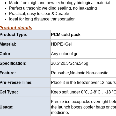
Made from high and new technology biological material
Perfect ultrasonic welding sealing, no leakaging
Practical, easy to clean&Durable
Ideal for long distance transportation
Product details
Product Type:
PCM cold pack
Material:
HDPE+Gel
Color:
Any color of gel
Specification:
20.5*20.5*2cm,545g
Feature:
Reusable,No-toxic.Non-caustic.
Pre-Freeze Time:
Place it in the freezer over 12 hour
Gel Type:
Keep soft under 0°C, 2-8°C，-18 °C
Freeze ice box/packs overnight befor
Usage:
the launch boxes,cooler bags or con
medicine.