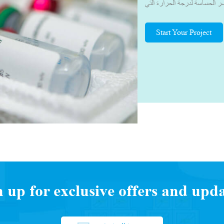
 الحساسة لدرجة الحرارة التي
لصحة العالمية التي تتراوح بين
ات الصلة. بفضل معرفتنا في مجال
Start Your Project
 مناسبة. وهذا يضمن النقل الآمن
ختبر، مع الحفاظ على المحتويات
دون تغيير الجودة، جعلنا المورد
د عملنا بشكل وثيق مع العديد من
صصة، وقادة الخدمات اللوجستية
اللوجستية للجزء الثالث (3PL) ووكلاء الشحن لفهم التحديات التي
عة لتطوير صندوق/حقيبة التبريد
العملاء.يحرص فريقنا دائمًا على
 التوريد وتطوير المنتج المناسب
n up for exclusive offers and upda