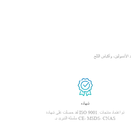
سولين، وأكياس الثلج PCM،
شهاده
لقد حصلت على شهادة ISO 9001. تم اعتماد منتجات
سلسلة التبريد بـ CE، MSDS، CNAS