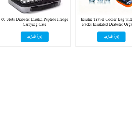
60 Slots Diabetic Insulin Peptide Fridge
Insulin Travel Cooler Bag with
Carrying Case
Packs Insulated Diabetic Orga
Medicine Case
إقرأ المزيد
إقرأ المزيد