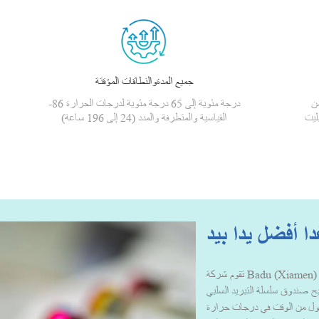
جميع المدةوالنطاقات المؤقتة
من
-86 درجة مئوية إلى 65 درجة مئوية لدرجات الحرارة
ليت
القياسية والمتطرفة والمدد (24 إلى 196 ساعة)
ا أفضل يدا بيد
تقوم شركة Badu (Xiamen) Technology بتصميم وتصنيع حلول وخدمات تعبئة
يتيح صندوق سلسلة التبريد السلبي
 أطول من الوقت في درجات حرارة