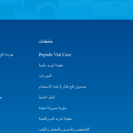
منتجات
Peptide Vial Case
حزمة ثلج ا
حقيبة تبريد طبية
المبردات
صندوق ثلج قابل لإعادة الاستخدام
الحل النشط
حق
حاوية معزولة متينة
حقيبة تبريد الدم والعينة
التشخيص والعدوى والمختبر والطب