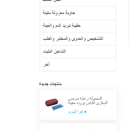
الحل النشط
حاوية معزولة متينة
حقيبة تبريد الدم والعينة
التشخيص والعدوى والمختبر والطب
الشاحن البليت
آخر
منتجات جديدة
المحمولة رعاية مرضى
السكري أكياس برودة حقيبة
العرض معزول الأنسولين
لوازم حالة السفر
إقرأ المزيد