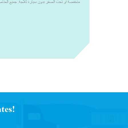
منخفضة أو تحت الصفر بدون سيارة ثلاجة. جميع العناصر
يجب الاحتفاظ بها ضمن درجة الحرارة التوجيهية لمنظمة ا
2 إلى 8 درجات مئوية أو درجات الحرارة الأخرى ذ
أنظمة التبريد النشطة والسلبية، يمكننا تصميم حلول
للعينات التشخيصية من مركز الاستخراج أو مكانه إلى الم
منظمة وفي ظروف مثالية.مع القدرة الإنتاجية العالية 
المفضل للتغليف الذي يتم التحكم في درجة حرارته. لق
شركات الأدوية والتكنولوجيا الحيوية، والصيدليات المتخ
العالمية، والخدمات 
يواجهونها في سلسلة التوريد. لقد عملنا مع خبراء الصنا
النشطة والسلبية للتغلب على جميع التحديات التي يواجهها 
البحث عن التحديات التي يواجهها العملاء أثناء سلسلة
لمتطلباتهم، حتى يتمكنوا من تسليم منتجاتهم بثقة وبجودة لا تقبل المساومة.
tes!