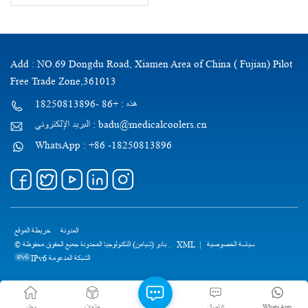
Add : NO.69 Dongdu Road, Xiamen Area of China ( Fujian) Pilot
Free Trade Zone,361013
هذه : +86 -18250813896
البريد الإلكتروني : badu@medicalcoolers.cn
WhatsApp : +86 -18250813896
المدونة
خريطة الموقع
© بادو (شيامن) التكنولوجيا المحدودة جميع الحقوق محفوظة .
XML
|
سياسة الخصوصية
IPv6 الشبكة المدعومة
وطن
منتجات
الاتصال
WhatsApp