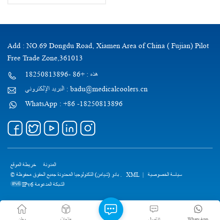
Add : NO.69 Dongdu Road, Xiamen Area of China ( Fujian) Pilot
Free Trade Zone,361013
هذه : +86 -18250813896
البريد الإلكتروني : badu@medicalcoolers.cn
WhatsApp : +86 -18250813896
المدونة
خريطة الموقع
سياسة الخصوصية
|
XML
© بادو (شيامن) التكنولوجيا المحدودة جميع الحقوق محفوظة .
IPv6 الشبكة المدعومة
WhatsApp
الاتصال
منتجات
وطن