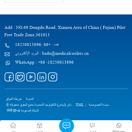
Add : NO.69 Dongdu Road, Xiamen Area of China ( Fujian) Pilot
Free Trade Zone,361013
هذه : +86 -18250813896
البريد الإلكتروني : badu@medicalcoolers.cn
WhatsApp : +86 -18250813896
المدونة
خريطة الموقع
سياسة الخصوصية
|
XML
© بادو (شيامن) التكنولوجيا المحدودة جميع الحقوق محفوظة .
IPv6 الشبكة المدعومة
WhatsApp
الاتصال
منتجات
وطن