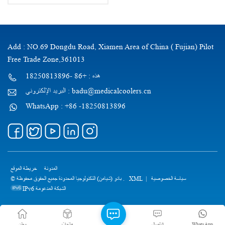
Add : NO.69 Dongdu Road, Xiamen Area of China ( Fujian) Pilot
Free Trade Zone,361013
هذه : +86 -18250813896
البريد الإلكتروني : badu@medicalcoolers.cn
WhatsApp : +86 -18250813896
المدونة
خريطة الموقع
سياسة الخصوصية
|
XML
© بادو (شيامن) التكنولوجيا المحدودة جميع الحقوق محفوظة .
IPv6 الشبكة المدعومة
WhatsApp
الاتصال
منتجات
وطن