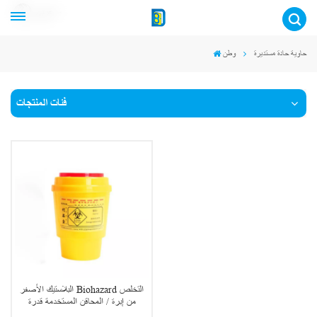
عربي
حاوية حادة مستديرة
وطن
فئات المنتجات
البلاستيك الأصفر Biohazard التخلص
من إبرة / المحاقن المستخدمة قدرة
التخلص الحادة 0.5L