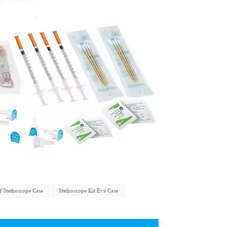
f Stethoscope Case
Stethoscope Kit Eva Case