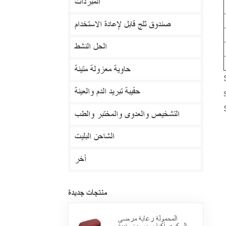
المبردات
صندوق ثلج قابل لإعادة الاستخدام
الحل النشط
حاوية معزولة متينة
حقيبة تبريد الدم والعينة
التشخيص والعدوى والمختبر والطب
الشاحن البليت
آخر
منتجات جديدة
المحمولة رعاية مرضى