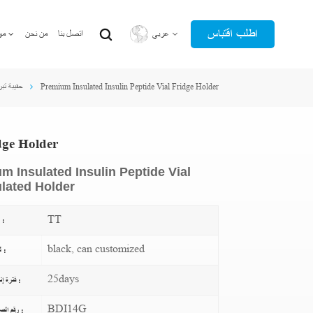
اطلب اقتباس
عربي
اتصل بنا
من نحن
مو
Premium Insulated Insulin Peptide Vial Fridge Holder
حقيبة تبر
English
عربي
dge Holder
 Insulated Insulin Peptide Vial
ulated Holder
TT
دفع :
black, can customized
لون :
25days
فترة إنتاج :
BDI14G
رقم الصنف :