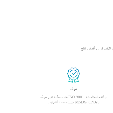
سولين، وأكياس الثلج PCM،
شهاده
لقد حصلت على شهادة ISO 9001. تم اعتماد منتجات
سلسلة التبريد بـ CE، MSDS، CNAS