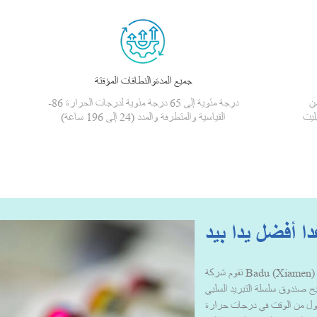
جميع المدةوالنطاقات المؤقتة
من
-86 درجة مئوية إلى 65 درجة مئوية لدرجات الحرارة
ليت
القياسية والمتطرفة والمدد (24 إلى 196 ساعة)
ا أفضل يدا بيد
تقوم شركة Badu (Xiamen) Technology بتصميم وتصنيع حلول وخدمات تعبئة
يتيح صندوق سلسلة التبريد السلبي
 أطول من الوقت في درجات حرارة