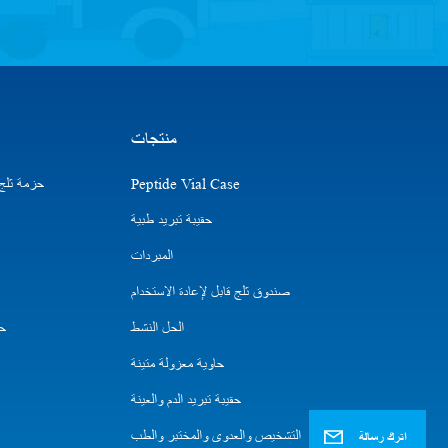
منتجات
Peptide Vial Case
حزمة ثلج ا
حقيبة تبريد طبية
المبردات
صندوق ثلج قابل لإعادة الاستخدام
الحل النشط
حق
حاوية معزولة متينة
حقيبة تبريد الدم والعينة
التشخيص والعدوى والمختبر والطب
اترك رسالة