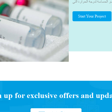
 الحساسة لدرجة الحرارة التي
لصحة العالمية التي تتراوح بين
ات الصلة. بفضل معرفتنا في مجال
Start Your Project
 مناسبة. وهذا يضمن النقل الآمن
ختبر، مع الحفاظ على المحتويات
دون تغيير الجودة، جعلنا المورد
د عملنا بشكل وثيق مع العديد من
صصة، وقادة الخدمات اللوجستية
اللوجستية للجزء الثالث (3PL) ووكلاء الشحن لفهم التحديات التي
عة لتطوير صندوق/حقيبة التبريد
العملاء.يحرص فريقنا دائمًا على
 التوريد وتطوير المنتج المناسب
n up for exclusive offers and upda