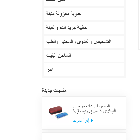
الحل النشط
حاوية معزولة متينة
حقيبة تبريد الدم والعينة
التشخيص والعدوى والمختبر والطب
الشاحن البليت
آخر
منتجات جديدة
المحمولة رعاية مرضى
السكري أكياس برودة حقيبة
العرض معزول الأنسولين
لوازم حالة السفر
إقرأ المزيد