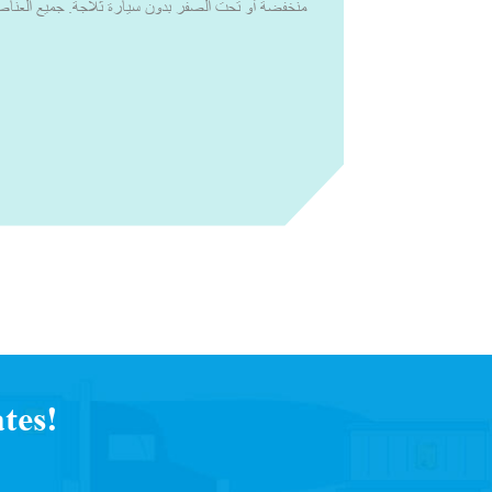
منخفضة أو تحت الصفر بدون سيارة ثلاجة. جميع العناصر
يجب الاحتفاظ بها ضمن درجة الحرارة التوجيهية لمنظمة ا
2 إلى 8 درجات مئوية أو درجات الحرارة الأخرى ذ
أنظمة التبريد النشطة والسلبية، يمكننا تصميم حلول
للعينات التشخيصية من مركز الاستخراج أو مكانه إلى الم
منظمة وفي ظروف مثالية.مع القدرة الإنتاجية العالية 
المفضل للتغليف الذي يتم التحكم في درجة حرارته. لق
شركات الأدوية والتكنولوجيا الحيوية، والصيدليات المتخ
العالمية، والخدمات 
يواجهونها في سلسلة التوريد. لقد عملنا مع خبراء الصنا
النشطة والسلبية للتغلب على جميع التحديات التي يواجهها 
البحث عن التحديات التي يواجهها العملاء أثناء سلسلة
لمتطلباتهم، حتى يتمكنوا من تسليم منتجاتهم بثقة وبجودة لا تقبل المساومة.
tes!