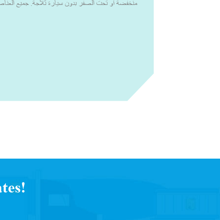
منخفضة أو تحت الصفر بدون سيارة ثلاجة. جميع العناصر
يجب الاحتفاظ بها ضمن درجة الحرارة التوجيهية لمنظمة ا
2 إلى 8 درجات مئوية أو درجات الحرارة الأخرى ذ
أنظمة التبريد النشطة والسلبية، يمكننا تصميم حلول
للعينات التشخيصية من مركز الاستخراج أو مكانه إلى الم
منظمة وفي ظروف مثالية.مع القدرة الإنتاجية العالية 
المفضل للتغليف الذي يتم التحكم في درجة حرارته. لق
شركات الأدوية والتكنولوجيا الحيوية، والصيدليات المتخ
العالمية، والخدمات 
يواجهونها في سلسلة التوريد. لقد عملنا مع خبراء الصنا
النشطة والسلبية للتغلب على جميع التحديات التي يواجهها 
البحث عن التحديات التي يواجهها العملاء أثناء سلسلة
لمتطلباتهم، حتى يتمكنوا من تسليم منتجاتهم بثقة وبجودة لا تقبل المساومة.
tes!