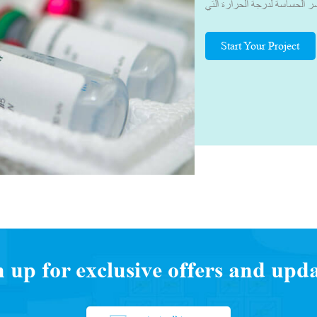
 الحساسة لدرجة الحرارة التي
لصحة العالمية التي تتراوح بين
ات الصلة. بفضل معرفتنا في مجال
Start Your Project
 مناسبة. وهذا يضمن النقل الآمن
ختبر، مع الحفاظ على المحتويات
دون تغيير الجودة، جعلنا المورد
د عملنا بشكل وثيق مع العديد من
صصة، وقادة الخدمات اللوجستية
اللوجستية للجزء الثالث (3PL) ووكلاء الشحن لفهم التحديات التي
عة لتطوير صندوق/حقيبة التبريد
العملاء.يحرص فريقنا دائمًا على
 التوريد وتطوير المنتج المناسب
n up for exclusive offers and upda