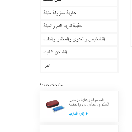
الحل النشط
حاوية معزولة متينة
حقيبة تبريد الدم والعينة
التشخيص والعدوى والمختبر والطب
الشاحن البليت
آخر
منتجات جديدة
المحمولة رعاية مرضى
السكري أكياس برودة حقيبة
العرض معزول الأنسولين
لوازم حالة السفر
إقرأ المزيد