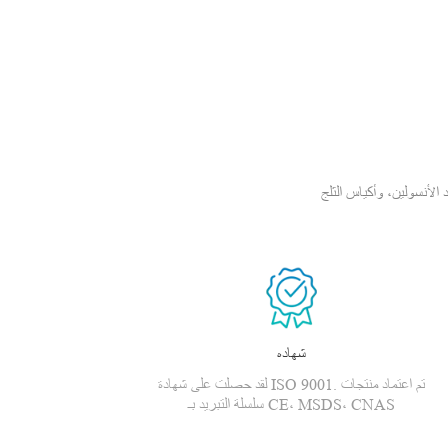
سولين، وأكياس الثلج PCM،
شهاده
لقد حصلت على شهادة ISO 9001. تم اعتماد منتجات
سلسلة التبريد بـ CE، MSDS، CNAS