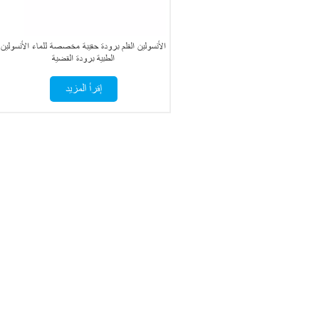
الأنسولين القلم برودة حقيبة مخصصة للماء الأنسولين
الطبية برودة القضية
إقرأ المزيد