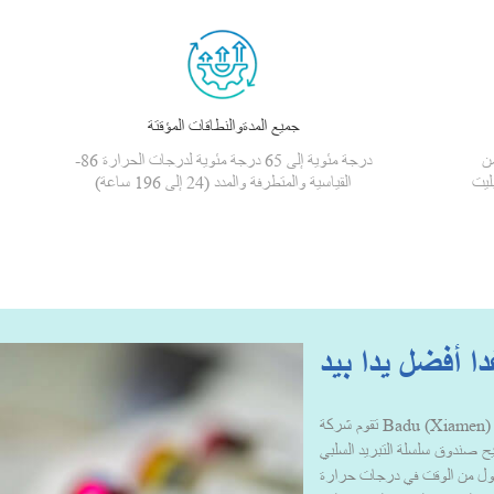
جميع المدةوالنطاقات المؤقتة
من
-86 درجة مئوية إلى 65 درجة مئوية لدرجات الحرارة
ليت
القياسية والمتطرفة والمدد (24 إلى 196 ساعة)
ا أفضل يدا بيد
تقوم شركة Badu (Xiamen) Technology بتصميم وتصنيع حلول وخدمات تعبئة
يتيح صندوق سلسلة التبريد السلبي
 أطول من الوقت في درجات حرارة