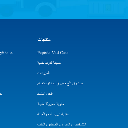
منتجات
Peptide Vial Case
حزمة ثلج ا
حقيبة تبريد طبية
المبردات
صندوق ثلج قابل لإعادة الاستخدام
الحل النشط
حق
حاوية معزولة متينة
حقيبة تبريد الدم والعينة
التشخيص والعدوى والمختبر والطب