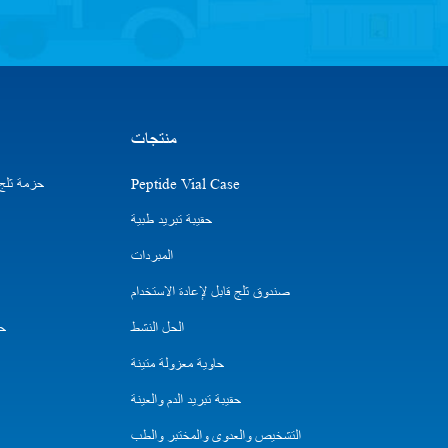
منتجات
Peptide Vial Case
حزمة ثلج ا
حقيبة تبريد طبية
المبردات
صندوق ثلج قابل لإعادة الاستخدام
الحل النشط
حق
حاوية معزولة متينة
حقيبة تبريد الدم والعينة
التشخيص والعدوى والمختبر والطب