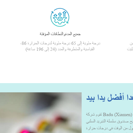
جميع المدةوالنطاقات المؤقتة
من
-86 درجة مئوية إلى 65 درجة مئوية لدرجات الحرارة
ليت
القياسية والمتطرفة والمدد (24 إلى 196 ساعة)
ا أفضل يدا بيد
تقوم شركة Badu (Xiamen) Technology بتصميم وتصنيع حلول وخدمات تعبئة
يتيح صندوق سلسلة التبريد السلبي
 أطول من الوقت في درجات حرارة