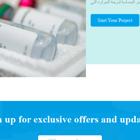
 الحساسة لدرجة الحرارة التي
لصحة العالمية التي تتراوح بين
ات الصلة. بفضل معرفتنا في مجال
Start Your Project
 مناسبة. وهذا يضمن النقل الآمن
ختبر، مع الحفاظ على المحتويات
دون تغيير الجودة، جعلنا المورد
د عملنا بشكل وثيق مع العديد من
صصة، وقادة الخدمات اللوجستية
اللوجستية للجزء الثالث (3PL) ووكلاء الشحن لفهم التحديات التي
عة لتطوير صندوق/حقيبة التبريد
العملاء.يحرص فريقنا دائمًا على
 التوريد وتطوير المنتج المناسب
n up for exclusive offers and upda