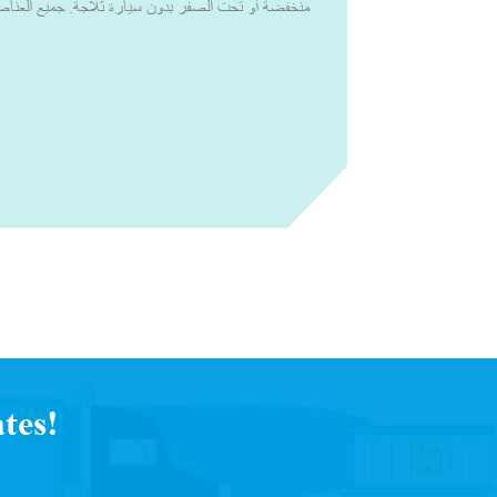
منخفضة أو تحت الصفر بدون سيارة ثلاجة. جميع العناصر
يجب الاحتفاظ بها ضمن درجة الحرارة التوجيهية لمنظمة ا
2 إلى 8 درجات مئوية أو درجات الحرارة الأخرى ذ
أنظمة التبريد النشطة والسلبية، يمكننا تصميم حلول
للعينات التشخيصية من مركز الاستخراج أو مكانه إلى الم
منظمة وفي ظروف مثالية.مع القدرة الإنتاجية العالية 
المفضل للتغليف الذي يتم التحكم في درجة حرارته. لق
شركات الأدوية والتكنولوجيا الحيوية، والصيدليات المتخ
العالمية، والخدمات 
يواجهونها في سلسلة التوريد. لقد عملنا مع خبراء الصنا
النشطة والسلبية للتغلب على جميع التحديات التي يواجهها 
البحث عن التحديات التي يواجهها العملاء أثناء سلسلة
لمتطلباتهم، حتى يتمكنوا من تسليم منتجاتهم بثقة وبجودة لا تقبل المساومة.
tes!