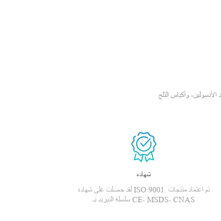
سولين، وأكياس الثلج PCM،
شهاده
لقد حصلت على شهادة ISO 9001. تم اعتماد منتجات
سلسلة التبريد بـ CE، MSDS، CNAS