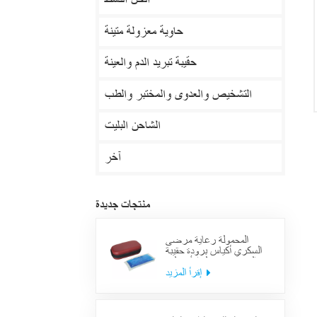
الحل النشط
حاوية معزولة متينة
حقيبة تبريد الدم والعينة
التشخيص والعدوى والمختبر والطب
الشاحن البليت
آخر
منتجات جديدة
المحمولة رعاية مرضى
السكري أكياس برودة حقيبة
العرض معزول الأنسولين
لوازم حالة السفر
إقرأ المزيد