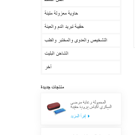
الحل النشط
حاوية معزولة متينة
حقيبة تبريد الدم والعينة
التشخيص والعدوى والمختبر والطب
الشاحن البليت
آخر
منتجات جديدة
المحمولة رعاية مرضى
السكري أكياس برودة حقيبة
العرض معزول الأنسولين
لوازم حالة السفر
إقرأ المزيد