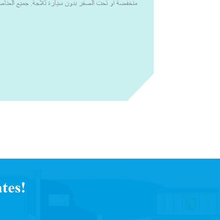
منخفضة أو تحت الصفر بدون سيارة ثلاجة. جميع العناصر
يجب الاحتفاظ بها ضمن درجة الحرارة التوجيهية لمنظمة ا
2 إلى 8 درجات مئوية أو درجات الحرارة الأخرى ذ
أنظمة التبريد النشطة والسلبية، يمكننا تصميم حلول
للعينات التشخيصية من مركز الاستخراج أو مكانه إلى الم
منظمة وفي ظروف مثالية.مع القدرة الإنتاجية العالية 
المفضل للتغليف الذي يتم التحكم في درجة حرارته. لق
شركات الأدوية والتكنولوجيا الحيوية، والصيدليات المتخ
العالمية، والخدمات 
يواجهونها في سلسلة التوريد. لقد عملنا مع خبراء الصنا
النشطة والسلبية للتغلب على جميع التحديات التي يواجهها 
البحث عن التحديات التي يواجهها العملاء أثناء سلسلة
لمتطلباتهم، حتى يتمكنوا من تسليم منتجاتهم بثقة وبجودة لا تقبل المساومة.
tes!