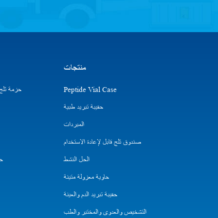
منتجات
Peptide Vial Case
حزمة ثلج ا
حقيبة تبريد طبية
المبردات
صندوق ثلج قابل لإعادة الاستخدام
الحل النشط
حق
حاوية معزولة متينة
حقيبة تبريد الدم والعينة
التشخيص والعدوى والمختبر والطب