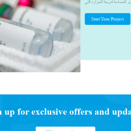
 الحساسة لدرجة الحرارة التي
لصحة العالمية التي تتراوح بين
ات الصلة. بفضل معرفتنا في مجال
Start Your Project
 مناسبة. وهذا يضمن النقل الآمن
ختبر، مع الحفاظ على المحتويات
دون تغيير الجودة، جعلنا المورد
د عملنا بشكل وثيق مع العديد من
صصة، وقادة الخدمات اللوجستية
اللوجستية للجزء الثالث (3PL) ووكلاء الشحن لفهم التحديات التي
عة لتطوير صندوق/حقيبة التبريد
العملاء.يحرص فريقنا دائمًا على
 التوريد وتطوير المنتج المناسب
n up for exclusive offers and upda