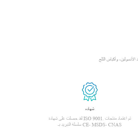
سولين، وأكياس الثلج PCM،
شهاده
لقد حصلت على شهادة ISO 9001. تم اعتماد منتجات
سلسلة التبريد بـ CE، MSDS، CNAS