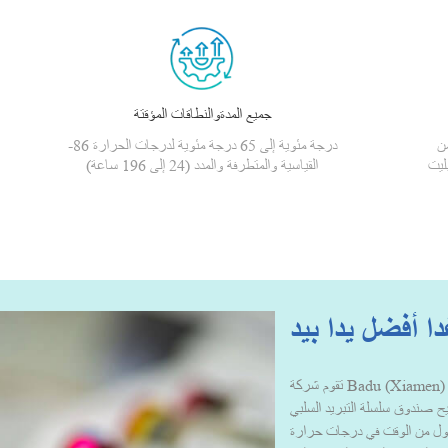
جميع المدةوالنطاقات المؤقتة
من
-86 درجة مئوية إلى 65 درجة مئوية لدرجات الحرارة
ليت
القياسية والمتطرفة والمدد (24 إلى 196 ساعة)
ا أفضل يدا بيد
تقوم شركة Badu (Xiamen) Technology بتصميم وتصنيع حلول وخدمات تعبئة
يتيح صندوق سلسلة التبريد السلبي
 أطول من الوقت في درجات حرارة