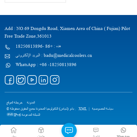
Add : NO.69 Dongdu Road, Xiamen Area of China ( Fujian) Pilot
Free Trade Zone,361013
هذه : +86 -18250813896
البريد الإلكتروني : badu@medicalcoolers.cn
WhatsApp : +86 -18250813896
المدونة
خريطة الموقع
© بادو (شيامن) التكنولوجيا المحدودة جميع الحقوق محفوظة .
XML
|
سياسة الخصوصية
IPv6 الشبكة المدعومة
وطن
منتجات
الاتصال
WhatsApp