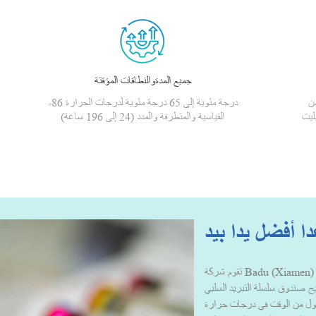
جميع المدةوالنطاقات المؤقتة
من
-86 درجة مئوية إلى 65 درجة مئوية لدرجات الحرارة
ليت
القياسية والمتطرفة والمدد (24 إلى 196 ساعة)
ا أفضل يدا بيد
تقوم شركة Badu (Xiamen) Technology بتصميم وتصنيع حلول وخدمات تعبئة
يتيح صندوق سلسلة التبريد السلبي
 أطول من الوقت في درجات حرارة