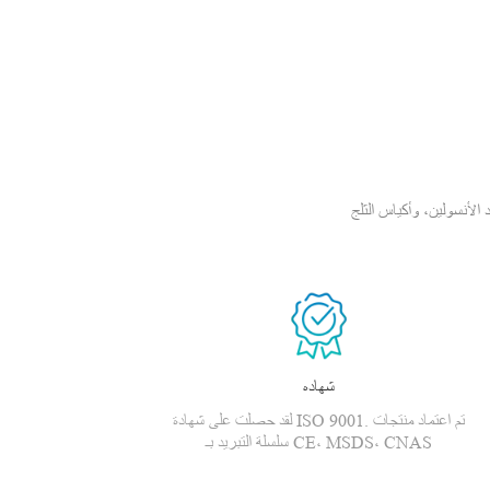
سولين، وأكياس الثلج PCM،
شهاده
لقد حصلت على شهادة ISO 9001. تم اعتماد منتجات
سلسلة التبريد بـ CE، MSDS، CNAS