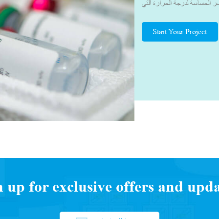
 الحساسة لدرجة الحرارة التي
لصحة العالمية التي تتراوح بين
ات الصلة. بفضل معرفتنا في مجال
Start Your Project
 مناسبة. وهذا يضمن النقل الآمن
ختبر، مع الحفاظ على المحتويات
دون تغيير الجودة، جعلنا المورد
د عملنا بشكل وثيق مع العديد من
صصة، وقادة الخدمات اللوجستية
اللوجستية للجزء الثالث (3PL) ووكلاء الشحن لفهم التحديات التي
عة لتطوير صندوق/حقيبة التبريد
العملاء.يحرص فريقنا دائمًا على
 التوريد وتطوير المنتج المناسب
n up for exclusive offers and upda