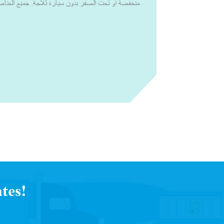
منخفضة أو تحت الصفر بدون سيارة ثلاجة. جميع العناصر
يجب الاحتفاظ بها ضمن درجة الحرارة التوجيهية لمنظمة ا
2 إلى 8 درجات مئوية أو درجات الحرارة الأخرى ذ
أنظمة التبريد النشطة والسلبية، يمكننا تصميم حلول
للعينات التشخيصية من مركز الاستخراج أو مكانه إلى الم
منظمة وفي ظروف مثالية.مع القدرة الإنتاجية العالية 
المفضل للتغليف الذي يتم التحكم في درجة حرارته. لق
شركات الأدوية والتكنولوجيا الحيوية، والصيدليات المتخ
العالمية، والخدمات 
يواجهونها في سلسلة التوريد. لقد عملنا مع خبراء الصنا
النشطة والسلبية للتغلب على جميع التحديات التي يواجهها 
البحث عن التحديات التي يواجهها العملاء أثناء سلسلة
لمتطلباتهم، حتى يتمكنوا من تسليم منتجاتهم بثقة وبجودة لا تقبل المساومة.
tes!