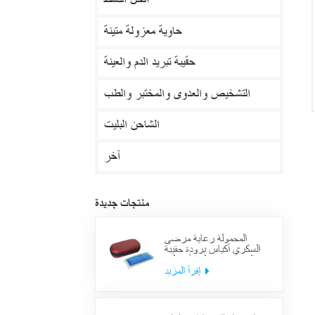
الحل النشط
حاوية معزولة متينة
حقيبة تبريد الدم والعينة
التشخيص والعدوى والمختبر والطب
الشاحن البليت
آخر
منتجات جديدة
المحمولة رعاية مرضى
السكري أكياس برودة حقيبة
العرض معزول الأنسولين
لوازم حالة السفر
إقرأ المزيد