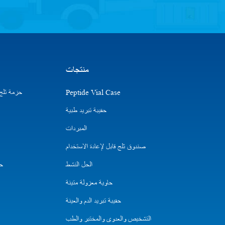
منتجات
Peptide Vial Case
حزمة ثلج ا
حقيبة تبريد طبية
المبردات
صندوق ثلج قابل لإعادة الاستخدام
الحل النشط
حق
حاوية معزولة متينة
حقيبة تبريد الدم والعينة
التشخيص والعدوى والمختبر والطب