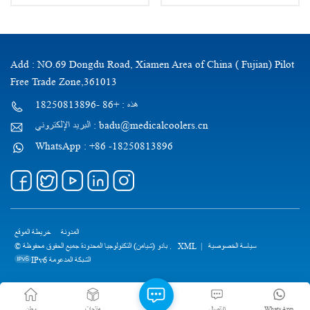
Add : NO.69 Dongdu Road, Xiamen Area of China ( Fujian) Pilot
Free Trade Zone,361013
هذه : +86 -18250813896
البريد الإلكتروني : badu@medicalcoolers.cn
WhatsApp : +86 -18250813896
المدونة
خريطة الموقع
سياسة الخصوصية
|
XML
© بادو (شيامن) التكنولوجيا المحدودة جميع الحقوق محفوظة .
IPv6 الشبكة المدعومة
WhatsApp
الاتصال
منتجات
وطن