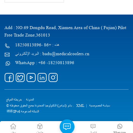
Add : NO.69 Dongdu Road, Xiamen Area of China ( Fujian) Pilot
Free Trade Zone,361013
هذه : +86 -18250813896
البريد الإلكتروني : badu@medicalcoolers.cn
WhatsApp : +86 -18250813896
المدونة
خريطة الموقع
© بادو (شيامن) التكنولوجيا المحدودة جميع الحقوق محفوظة .
XML
|
سياسة الخصوصية
IPv6 الشبكة المدعومة
وطن
منتجات
الاتصال
WhatsApp