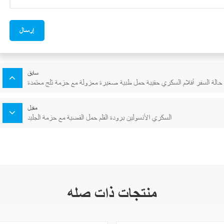
إرسال
سابق
 حالة السفر أقلام السكري حقيبة حمل طبية صغيرة معزولة مع حزمة ثلج معتمدة
مقبل
السكري الأنسولين برودة القلم حمل القضية مع حزمة الجليد
منتجات ذات صله