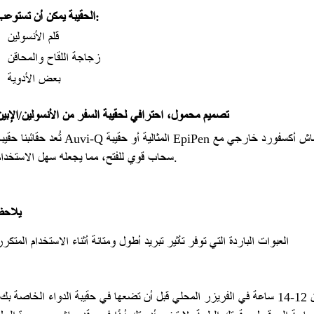
الحقيبة يمكن أن تستوعب:
قلم الأنسولين
زجاجة اللقاح والمحاقن
بعض الأدوية
تصميم محمول، احترافي لحقيبة السفر من الأنسولين/الإبين
تُعد حقائبنا حقيبة Auvi-Q المثالية أو حقيبة EpiPen أو حقيبة إمداد مرض السكري. عزل عالي الجودة وقماش أكسفورد خا
سحاب قوي للفتح، مما يجعله سهل الاستخدام.
يلاحظ
العبوات الباردة التي توفر تأثير تبريد أطول ومتانة أثناء الاستخدام المتكرر
قم دائمًا بتجميد عبوات الجل الخاصة بك لمدة لا تقل عن 12-14 ساعة في الفريزر المحلي قبل أن تضعها في حقيبة الدواء الخاصة بك