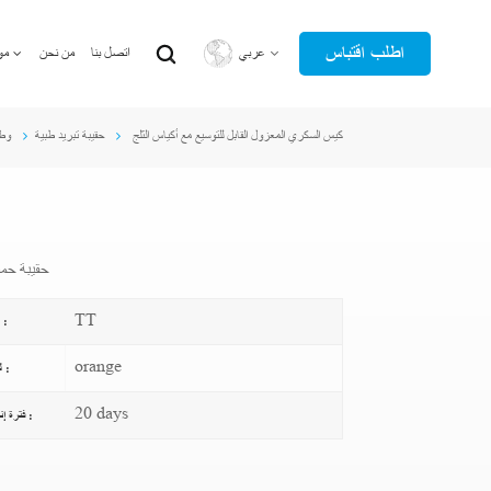
اطلب اقتباس
عربي
اتصل بنا
من نحن
مو
كيس السكري المعزول القابل للتوسيع مع أكياس الثلج
حقيبة تبريد طبية
وط
English
عربي
حقيبة حم
TT
دفع :
orange
لون :
20 days
فترة إنتاج :