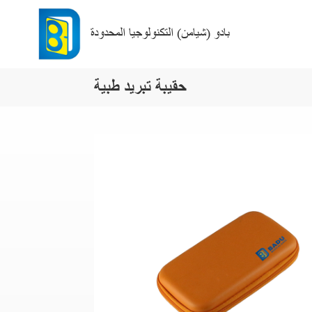
بادو (شيامن) التكنولوجيا المحدودة
حقيبة تبريد طبية