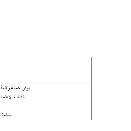
يوفر حماية رائعة
T/T، خطاب الاعت
منشط با