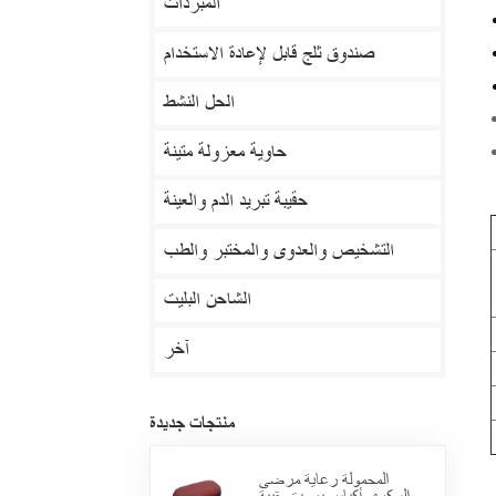
المبردات
صندوق ثلج قابل لإعادة الاستخدام
الحل النشط
حاوية معزولة متينة
حقيبة تبريد الدم والعينة
التشخيص والعدوى والمختبر والطب
الشاحن البليت
آخر
منتجات جديدة
المحمولة رعاية مرضى