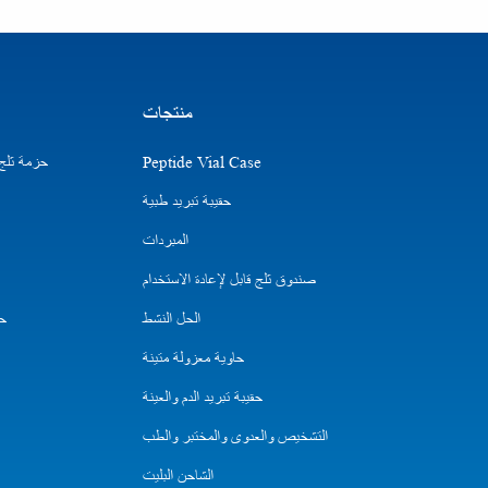
منتجات
Peptide Vial Case
حزمة ثلج ا
حقيبة تبريد طبية
المبردات
صندوق ثلج قابل لإعادة الاستخدام
الحل النشط
حق
حاوية معزولة متينة
حقيبة تبريد الدم والعينة
التشخيص والعدوى والمختبر والطب
الشاحن البليت