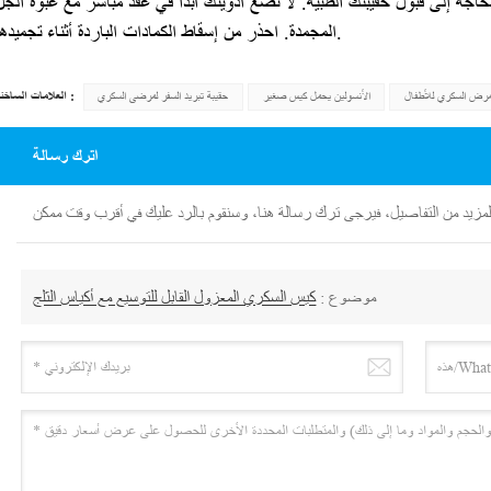
ت بحاجة إلى قبول حقيبتك الطبية. لا تضع أدويتك أبدًا في عقد مباشر مع عبوة الجل
المجمدة. احذر من إسقاط الكمادات الباردة أثناء تجميدها.
العلامات الساخنة :
مرض السكري للأطفال
الأنسولين يحمل كيس صغير
حقيبة تبريد السفر لمرضى السكري
اترك رسالة
موضوع :
كيس السكري المعزول القابل للتوسيع مع أكياس الثلج