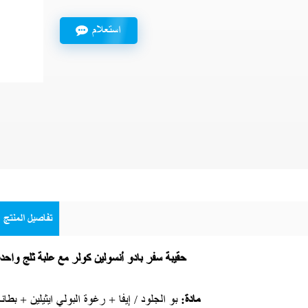
استعلام
تفاصيل المنتج
حقيبة سفر بادو أنسولين كولر مع علبة ثلج واحدة
مادة:
بو الجلود / إيفا + رغوة البولي ايثيلين + بطانة