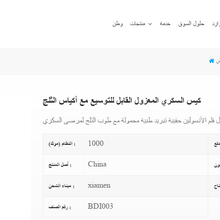
ارد
حلول السوق
خدمة
منتجات
وطن
ن
كيس السكري المعزول القابل للتوسيع مع أكياس الثلج
ل قلم الأنسولين حقيبة تبريد طبية محمولة مع طوب الثلج لمرضى السكري
1000
النظام (موك) :
China
أصل المنتج :
xiamen
ميناء الشحن :
BDI003
رقم الصنف :