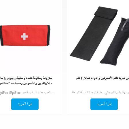
 تبريد لقلم الأنسولين والدواء صالح 1 قلم
حالة Epipen معزولة ومقاوم
للإبينفرين والأنسولين ومضادات الإستانمين ،
علبة EpiPen (EpiPen، الإبينفرين، قطرات العين، مضادات الهيستامين)تحتوي الحقائب على صليب طبي في المقدمة. يجب أن يكون الشخص الغريب قادرًا على التعرف على الحقيبة بسرعة.
إقرأ المزيد
إقرأ المزيد