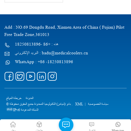
Add : NO.69 Dongdu Road, Xiamen Area of China ( Fujian) Pilot
Free Trade Zone,361013
هذه : +86 -18250813896
البريد الإلكتروني : badu@medicalcoolers.cn
WhatsApp : +86 -18250813896
المدونة
خريطة الموقع
سياسة الخصوصية
|
XML
© بادو (شيامن) التكنولوجيا المحدودة جميع الحقوق محفوظة .
IPv6 الشبكة المدعومة
WhatsApp
الاتصال
منتجات
وطن